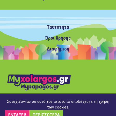
Ταυτότητα
Όροι Χρήσης
Διαφήμιση
Συνεχίζοντας σε αυτό τον ιστότοπο αποδέχεστε τη χρήση
Copyright ©2020 MyXolargos.gr/MyPapagos.gr, με την
των cookies.
επιφύλαξη παντός δικαιώματος
ΕΝΤΆΞΕΙ!
ΠΕΡΙΣΣΌΤΕΡΑ