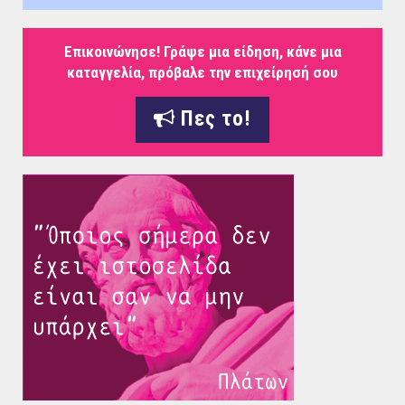
Επικοινώνησε! Γράψε μια είδηση, κάνε μια
καταγγελία, πρόβαλε την επιχείρησή σου
Πες το!